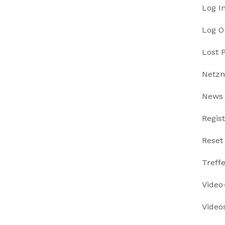
Log I
Log O
Lost 
Netzn
News
Regis
Reset
Treff
Video-
Video