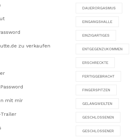
n
DAUERORGASMUS
ut
EINGANGSHALLE
Password
EINZIGARTIGES
utte.de zu verkaufen
ENTGEGENZUKOMMEN
ERSCHRECKTE
ter
FERTIGGEBRACHT
 Password
FINGERSPITZEN
en mit mir
GELANGWEILTEN
Trailer
GESCHLOSSENEN
s
GESCHLOSSENER