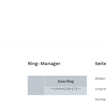
Ring-Manager
Seit
Bilder
Eros-Ring
Impr
<<
|
Home
|
Join
|
?
|
>>
Konta