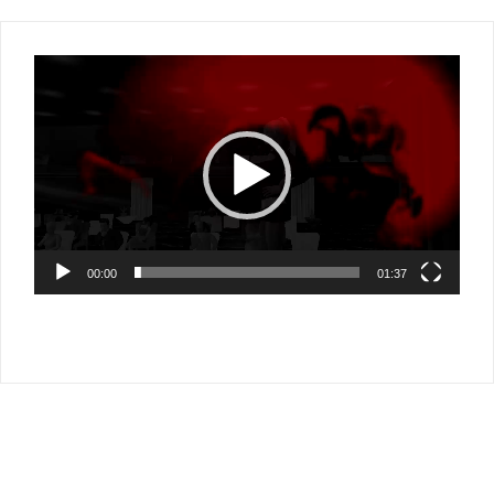
Video-
Player
00:00
01:37