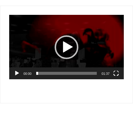
Video-
Player
00:00
01:37