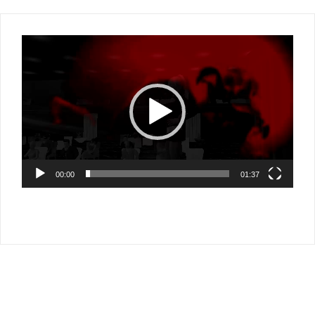
Video-
Player
00:00
01:37