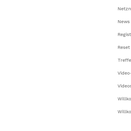
Netzn
News
Regis
Reset
Treff
Video-
Video
Willk
Willk