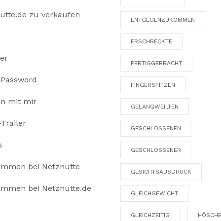
utte.de zu verkaufen
ENTGEGENZUKOMMEN
ERSCHRECKTE
ter
FERTIGGEBRACHT
 Password
FINGERSPITZEN
en mit mir
GELANGWEILTEN
Trailer
GESCHLOSSENEN
s
GESCHLOSSENER
ommen bei Netznutte
GESICHTSAUSDRUCK
ommen bei Netznutte.de
GLEICHGEWICHT
GLEICHZEITIG
HÖSCH