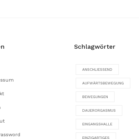
en
Schlagwörter
ANSCHLIESSEND
essum
AUFWÄRTSBEWEGUNG
kt
BEWEGUNGEN
n
DAUERORGASMUS
ut
EINGANGSHALLE
Password
EINZIGARTIGES