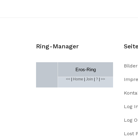
Ring-Manager
Seit
Bilder
Eros-Ring
Impr
<<
|
Home
|
Join
|
?
|
>>
Konta
Log I
Log O
Lost 